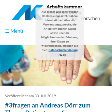
Auf dieser Webseite werden
Cookies eingesetzt. Nähere
Informationen über die
Verwendungszwecke, die
Art der erhobenen Daten
☰ Menü
sowie über die
Möglichkeiten der Erhebung
Ihrer Daten zu
widersprechen, erhalten Sie
hier:
Datenschutzerklärung
Okay
Blog
Kontakt
Impressum
Veröffentlicht am 30. Juli 2019
#3fragen an Andreas Dörr zum
Datenschutzerklärung