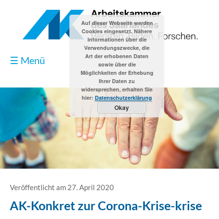
Auf dieser Webseite werden
Cookies eingesetzt. Nähere
Informationen über die
Verwendungszwecke, die
Art der erhobenen Daten
☰ Menü
sowie über die
Möglichkeiten der Erhebung
Ihrer Daten zu
widersprechen, erhalten Sie
hier:
Datenschutzerklärung
Okay
Blog
Kontakt
Impressum
Veröffentlicht am 27. April 2020
AK-Konkret zur Corona-Krise-krise
Datenschutzerklärung