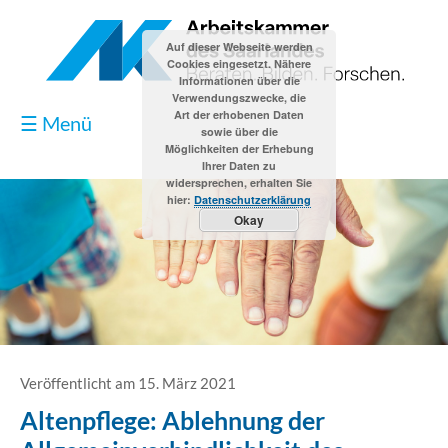
Auf dieser Webseite werden
Cookies eingesetzt. Nähere
Informationen über die
Verwendungszwecke, die
Art der erhobenen Daten
☰ Menü
sowie über die
Möglichkeiten der Erhebung
Ihrer Daten zu
widersprechen, erhalten Sie
hier:
Datenschutzerklärung
Okay
Blog
Kontakt
Impressum
Veröffentlicht am 15. März 2021
Altenpflege: Ablehnung der
Datenschutzerklärung