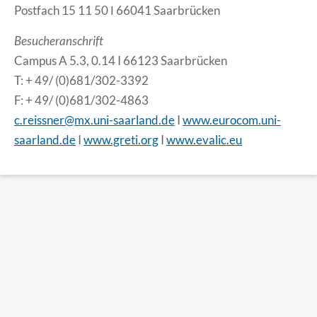
Postfach 15 11 50 Ι 66041 Saarbrücken
Besucheranschrift
Campus A 5.3, 0.14 I 66123 Saarbrücken
T: + 49/ (0)681/302-3392
F: + 49/ (0)681/302-4863
c.reissner@mx.uni-saarland.de
I
www.eurocom.uni-
saarland.de
I
www.greti.org
I
www.evalic.eu