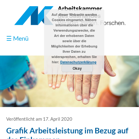
Auf dieser Webseite werden
Cookies eingesetzt. Nähere
Informationen über die
Verwendungszwecke, die
Art der erhobenen Daten
☰ Menü
sowie über die
Möglichkeiten der Erhebung
Ihrer Daten zu
widersprechen, erhalten Sie
hier:
Datenschutzerklärung
Okay
Blog
Kontakt
Impressum
Veröffentlicht am 17. April 2020
Grafik Arbeitsleistung im Bezug auf
Datenschutzerklärung