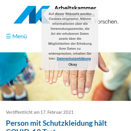
Auf dieser Webseite werden
Cookies eingesetzt. Nähere
Informationen über die
Verwendungszwecke, die
Art der erhobenen Daten
☰ Menü
sowie über die
Möglichkeiten der Erhebung
Ihrer Daten zu
widersprechen, erhalten Sie
hier:
Datenschutzerklärung
Okay
Blog
Kontakt
Impressum
Veröffentlicht am 17. Februar 2021
Person mit Schutzkleidung hält
Datenschutzerklärung