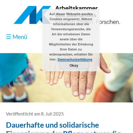
Auf dieser Webseite werden
Cookies eingesetzt. Nähere
Informationen über die
Verwendungszwecke, die
Art der erhobenen Daten
☰ Menü
sowie über die
Möglichkeiten der Erhebung
Ihrer Daten zu
widersprechen, erhalten Sie
hier:
Datenschutzerklärung
Okay
Blog
Kontakt
Impressum
Veröffentlicht am 8. Juli 2025
Dauerhafte und solidarische
Datenschutzerklärung