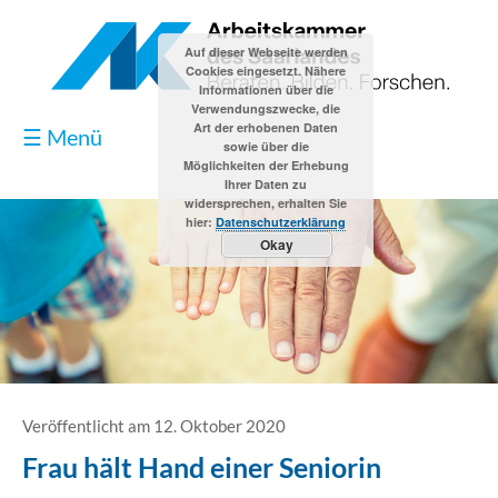
Auf dieser Webseite werden
Cookies eingesetzt. Nähere
Informationen über die
Verwendungszwecke, die
Art der erhobenen Daten
☰ Menü
sowie über die
Möglichkeiten der Erhebung
Ihrer Daten zu
widersprechen, erhalten Sie
hier:
Datenschutzerklärung
Okay
Blog
Kontakt
Impressum
Veröffentlicht am 12. Oktober 2020
Frau hält Hand einer Seniorin
Datenschutzerklärung