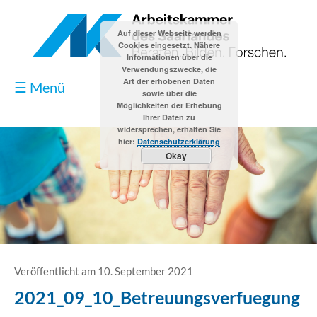
Auf dieser Webseite werden
Cookies eingesetzt. Nähere
Informationen über die
Verwendungszwecke, die
Art der erhobenen Daten
☰ Menü
sowie über die
Möglichkeiten der Erhebung
Ihrer Daten zu
widersprechen, erhalten Sie
hier:
Datenschutzerklärung
Okay
Blog
Kontakt
Impressum
Veröffentlicht am 10. September 2021
2021_09_10_Betreuungsverfuegung
Datenschutzerklärung