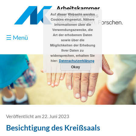
Auf dieser Webseite werden
Cookies eingesetzt. Nähere
Informationen über die
Verwendungszwecke, die
Art der erhobenen Daten
☰ Menü
sowie über die
Möglichkeiten der Erhebung
Ihrer Daten zu
widersprechen, erhalten Sie
hier:
Datenschutzerklärung
Okay
Blog
Kontakt
Impressum
Veröffentlicht am 22. Juni 2023
Besichtigung des Kreißsaals
Datenschutzerklärung