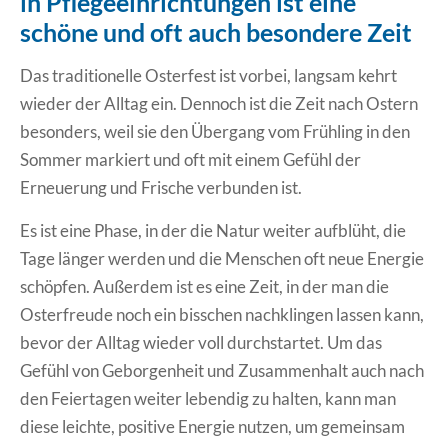
in Pflegeeinrichtungen ist eine
schöne und oft auch besondere Zeit
Erklärung Barrierefreiheit
Das traditionelle Osterfest ist vorbei, langsam kehrt
wieder der Alltag ein. Dennoch ist die Zeit nach Ostern
besonders, weil sie den Übergang vom Frühling in den
Sommer markiert und oft mit einem Gefühl der
Erneuerung und Frische verbunden ist.
Es ist eine Phase, in der die Natur weiter aufblüht, die
Tage länger werden und die Menschen oft neue Energie
schöpfen. Außerdem ist es eine Zeit, in der man die
Osterfreude noch ein bisschen nachklingen lassen kann,
bevor der Alltag wieder voll durchstartet. Um das
Gefühl von Geborgenheit und Zusammenhalt auch nach
den Feiertagen weiter lebendig zu halten, kann man
diese leichte, positive Energie nutzen, um gemeinsam