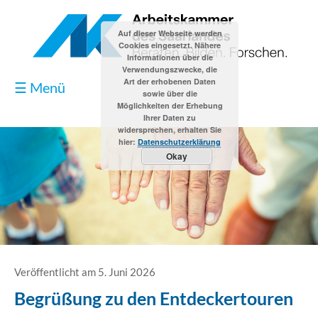
Auf dieser Webseite werden
Cookies eingesetzt. Nähere
Informationen über die
Verwendungszwecke, die
Art der erhobenen Daten
☰ Menü
sowie über die
Möglichkeiten der Erhebung
Ihrer Daten zu
widersprechen, erhalten Sie
hier:
Datenschutzerklärung
Okay
Blog
Kontakt
Impressum
Veröffentlicht am 5. Juni 2026
Begrüßung zu den Entdeckertouren
Datenschutzerklärung