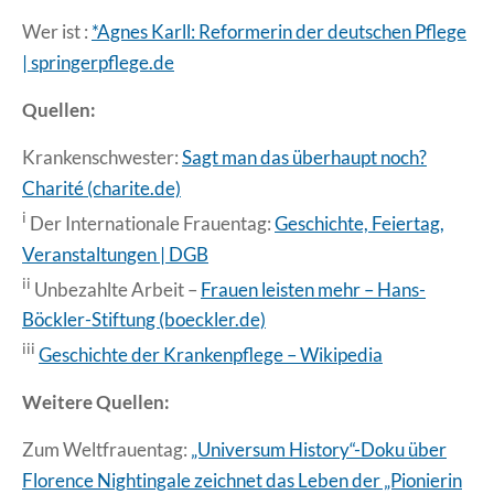
Wer ist :
*Agnes Karll: Reformerin der deutschen Pflege
| springerpflege.de
Quellen:
Krankenschwester:
Sagt man das überhaupt noch?
Charité (charite.de)
i
Der Internationale Frauentag:
Geschichte, Feiertag,
Veranstaltungen | DGB
ii
Unbezahlte Arbeit –
Frauen leisten mehr – Hans-
Böckler-Stiftung (boeckler.de)
iii
Geschichte der Krankenpflege – Wikipedia
Weitere Quellen:
Zum Weltfrauentag:
„Universum History“-Doku über
Florence Nightingale zeichnet das Leben der „Pionierin