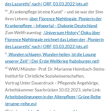
des Lazaretts“ nach | ORF, 03.03.2022 (ots.at)
iv
„Krankenpflege ist eine Kunst“ – und sie war der Sinn
ihres Lebens:
über Florence Nightingale, Pionierin der
Krankenpflege – Infoportal – Diakonie Deutschland
Zum Weltfrauentag:
„Universum History“-Doku über
Florence Nightingale zeichnet das Leben der „Pionierin
des Lazaretts“ nach | ORF, 03.03.2022 (ots.at)
v
„Wunden schlagen, Wunden heilen, ist die Losung
unserer Zeit“ | Der Erste Weltkrieg (habsburger.net)
vi
WWU Münster- Prof. Dr. Marianne Heimbach-Steins-
Institut für Christliche Sozialwissenschaften,
Vortrag Unter Dauerdruck – Pflegende Angehörige,
Arbeitskammer Saarbrücken 10.02.2023, siehe Link:
Arbeitsbedingungen in der Altenpflege | Grüne Reihe
(gruene-reihe.eu)
vii