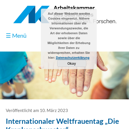
Auf dieser Webseite werden
Cookies eingesetzt. Nähere
Informationen über die
Verwendungszwecke, die
Art der erhobenen Daten
☰ Menü
sowie über die
Möglichkeiten der Erhebung
Ihrer Daten zu
widersprechen, erhalten Sie
hier:
Datenschutzerklärung
Okay
Blog
Kontakt
Impressum
Veröffentlicht am 10. März 2023
Internationaler Weltfrauentag „Die
Datenschutzerklärung