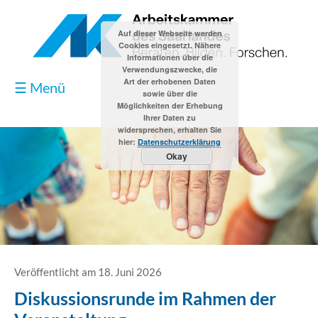
Auf dieser Webseite werden
Cookies eingesetzt. Nähere
Informationen über die
Verwendungszwecke, die
Art der erhobenen Daten
☰ Menü
sowie über die
Möglichkeiten der Erhebung
Ihrer Daten zu
widersprechen, erhalten Sie
hier:
Datenschutzerklärung
Okay
Blog
Kontakt
Impressum
Veröffentlicht am 18. Juni 2026
Diskussionsrunde im Rahmen der
Datenschutzerklärung