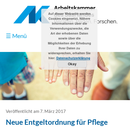
Auf dieser Webseite werden
Cookies eingesetzt. Nähere
Informationen über die
Verwendungszwecke, die
Art der erhobenen Daten
☰ Menü
sowie über die
Möglichkeiten der Erhebung
Ihrer Daten zu
widersprechen, erhalten Sie
hier:
Datenschutzerklärung
Okay
Blog
Kontakt
Impressum
Veröffentlicht am 7. März 2017
Neue Entgeltordnung für Pflege
Datenschutzerklärung