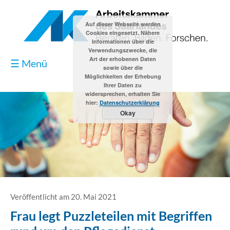
Auf dieser Webseite werden
Cookies eingesetzt. Nähere
Informationen über die
Verwendungszwecke, die
Art der erhobenen Daten
☰ Menü
sowie über die
Möglichkeiten der Erhebung
Ihrer Daten zu
widersprechen, erhalten Sie
hier:
Datenschutzerklärung
Okay
Blog
Kontakt
Impressum
Veröffentlicht am 20. Mai 2021
Frau legt Puzzleteilen mit Begriffen
Datenschutzerklärung