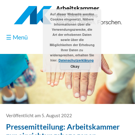
Auf dieser Webseite werden
Cookies eingesetzt. Nähere
Informationen über die
Verwendungszwecke, die
Art der erhobenen Daten
☰ Menü
sowie über die
Möglichkeiten der Erhebung
Ihrer Daten zu
widersprechen, erhalten Sie
hier:
Datenschutzerklärung
Okay
Blog
Kontakt
Impressum
Veröffentlicht am 5. August 2022
Pressemitteilung: Arbeitskammer
Datenschutzerklärung