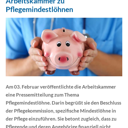
Arbeitskammer zu
Pflegemindestlöhnen
Erklärung Barrierefreiheit
Am 03. Februar veröffentlichte die Arbeitskammer
eine Pressemitteilung zum Thema
Pflegemindestlöhne. Darin begrüßt sie den Beschluss
der Pflegekommission, spezifische Mindestlöhne in
der Pflege einzuführen. Sie betont zugleich, dass zu
Pflegende und deren Angehörige finanziell nicht