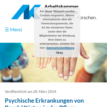
Auf dieser Webseite werden
Cookies eingesetzt. Nähere
Informationen über die
Verwendungszwecke, die
Art der erhobenen Daten
☰ Menü
sowie über die
Möglichkeiten der Erhebung
Ihrer Daten zu
widersprechen, erhalten Sie
hier:
Datenschutzerklärung
Okay
Blog
Kontakt
Impressum
Veröffentlicht am 28. März 2024
Psychische Erkrankungen von
Datenschutzerklärung