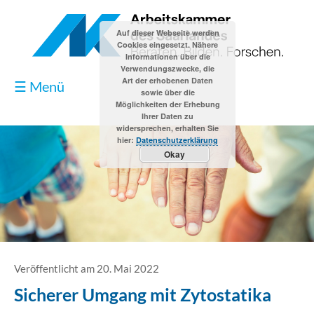
Auf dieser Webseite werden
Cookies eingesetzt. Nähere
Informationen über die
Verwendungszwecke, die
Art der erhobenen Daten
☰ Menü
sowie über die
Möglichkeiten der Erhebung
Ihrer Daten zu
widersprechen, erhalten Sie
hier:
Datenschutzerklärung
Okay
Blog
Kontakt
Impressum
Veröffentlicht am 20. Mai 2022
Sicherer Umgang mit Zytostatika
Datenschutzerklärung