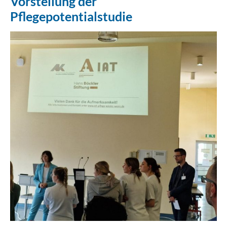
Vorstellung der
Pflegepotentialstudie
Erklärung Barrierefreiheit