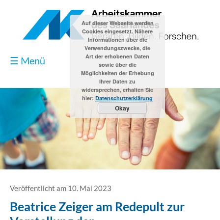
Auf dieser Webseite werden
Cookies eingesetzt. Nähere
Informationen über die
Verwendungszwecke, die
Art der erhobenen Daten
☰ Menü
sowie über die
Möglichkeiten der Erhebung
Ihrer Daten zu
widersprechen, erhalten Sie
hier:
Datenschutzerklärung
Okay
Blog
Kontakt
Impressum
Veröffentlicht am 10. Mai 2023
Beatrice Zeiger am Redepult zur
Datenschutzerklärung