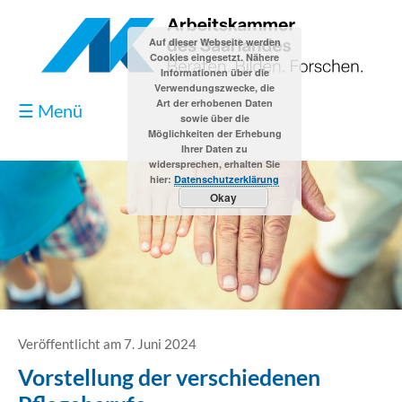
Auf dieser Webseite werden
Cookies eingesetzt. Nähere
Informationen über die
Verwendungszwecke, die
Art der erhobenen Daten
☰ Menü
sowie über die
Möglichkeiten der Erhebung
Ihrer Daten zu
widersprechen, erhalten Sie
hier:
Datenschutzerklärung
Okay
Blog
Kontakt
Impressum
Veröffentlicht am 7. Juni 2024
Vorstellung der verschiedenen
Datenschutzerklärung