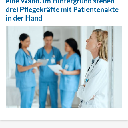
eine Wand. Im Hintergrund stehen
drei Pflegekräfte mit Patientenakte
Erklärung Barrierefreiheit
in der Hand