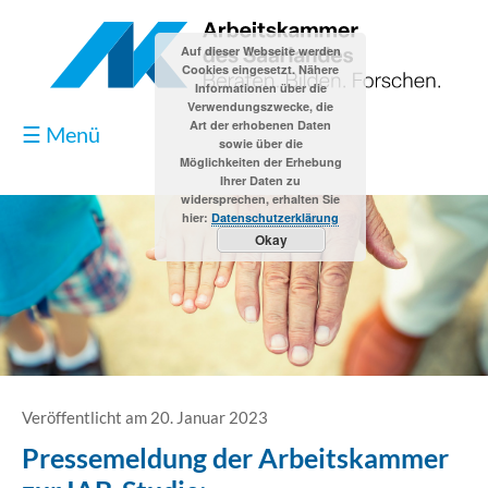
Auf dieser Webseite werden
Cookies eingesetzt. Nähere
Informationen über die
Verwendungszwecke, die
Art der erhobenen Daten
☰ Menü
sowie über die
Möglichkeiten der Erhebung
Ihrer Daten zu
widersprechen, erhalten Sie
hier:
Datenschutzerklärung
Okay
Blog
Kontakt
Impressum
Veröffentlicht am 20. Januar 2023
Pressemeldung der Arbeitskammer
Datenschutzerklärung