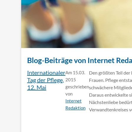
Blog-Beiträge von Internet Red
Internationaler
Am 15.03.
Den größten Teil der 
Tag der Pflege,
2015
Frauen. Pflege entst
12. Mai
geschrieben
schwächere Mitgliede
von
Daraus entwickelte si
Internet
Nächstenliebe bedür
Redaktion
Verwandtenkreises ve