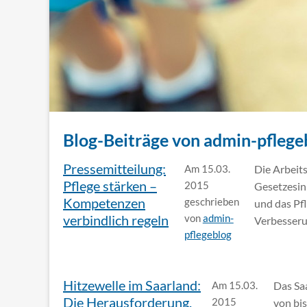
Blog-Beiträge von admin-pflege
Pressemitteilung:
Am 15.03.
Die Arbeit
Pflege stärken –
2015
Gesetzesini
Kompetenzen
geschrieben
und das Pf
verbindlich regeln
von
admin-
Verbesseru
pflegeblog
Hitzewelle im Saarland:
Am 15.03.
Das Sa
Die Herausforderung,
2015
von bi