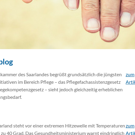
blog
skammer des Saarlandes begrüßt grundsätzlich die jüngsten
zum
tiativen im Bereich Pflege – das Pflegefachassistenzgesetz
Arti
legekompetenzgesetz – sieht jedoch gleichzeitig erheblichen
ngsbedarf.
arland steht vor einer extremen Hitzewelle mit Temperaturen
zum
s zu 40 Grad. Das Gesundheitsministerium warnt eindringlich
Arti