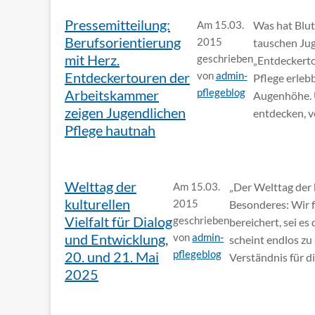
Pressemitteilung:
Am 15.03.
Was hat Blu
Berufsorientierung
2015
tauschen Jug
mit Herz.
geschrieben
„Entdeckerto
Entdeckertouren der
von
admin-
Pflege erlebb
pflegeblog
Arbeitskammer
Augenhöhe. 
zeigen Jugendlichen
entdecken, ve
Pflege hautnah
Welttag der
Am 15.03.
„Der Welttag der 
kulturellen
2015
Besonderes: Wir f
Vielfalt für Dialog
geschrieben
bereichert, sei es
und Entwicklung,
von
admin-
scheint endlos zu
pflegeblog
20. und 21. Mai
Verständnis für di
2025