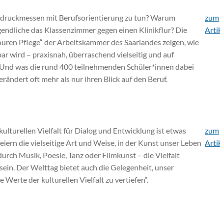
tdruckmessen mit Berufsorientierung zu tun? Warum
zum
endliche das Klassenzimmer gegen einen Klinikflur? Die
Arti
uren Pflege“ der Arbeitskammer des Saarlandes zeigen, wie
ar wird – praxisnah, überraschend vielseitig und auf
Und was die rund 400 teilnehmenden Schüler*innen dabei
rändert oft mehr als nur ihren Blick auf den Beruf.
kulturellen Vielfalt für Dialog und Entwicklung ist etwas
zum
eiern die vielseitige Art und Weise, in der Kunst unser Leben
Arti
 durch Musik, Poesie, Tanz oder Filmkunst – die Vielfalt
 sein. Der Welttag bietet auch die Gelegenheit, unser
e Werte der kulturellen Vielfalt zu vertiefen“.