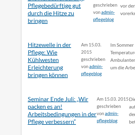
Pflegebedürftige gut
geschrieben
vor den
durch die Hitze zu
von
admin-
vorerk
pflegeblog
bringen
Hitzewelle in der
Am 15.03.
Im Sommer 2
Pflege: Wie
2015
Temperature
Kühlwesten
geschrieben
Ambulanten 
Erleichterung
von
admin-
um die Arbe
pflegeblog
bringen können
Seminar Ende Juli: „Wir
Am 15.03. 2015
Di
packen es an!
geschrieben
au
Arbeitsbedingungen in der
von
admin-
de
Pflege verbessern“
pflegeblog
bet